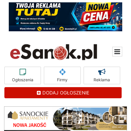
Ogłoszenia
Firmy
Reklama
DODAJ OGŁOSZENIE