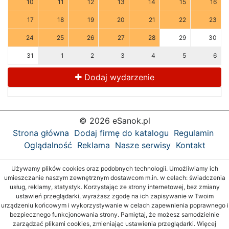
10
11
12
13
14
15
16
17
18
19
20
21
22
23
24
25
26
27
28
29
30
31
1
2
3
4
5
6
Dodaj wydarzenie
© 2026 eSanok.pl
Strona główna
Dodaj firmę do katalogu
Regulamin
Oglądalność
Reklama
Nasze serwisy
Kontakt
Używamy plików cookies oraz podobnych technologii. Umożliwiamy ich
umieszczanie naszym zewnętrznym dostawcom m.in. w celach: świadczenia
usług, reklamy, statystyk. Korzystając ze strony internetowej, bez zmiany
ustawień przeglądarki, wyrażasz zgodę na ich zapisywanie w Twoim
urządzeniu końcowym i wykorzystywanie w celach zapewnienia poprawnego i
bezpiecznego funkcjonowania strony. Pamiętaj, że możesz samodzielnie
zarządzać plikami cookies, zmieniając ustawienia przeglądarki. Więcej