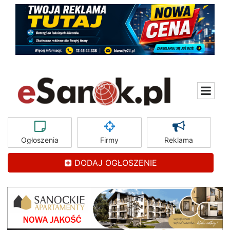
Ogłoszenia
Firmy
Reklama
DODAJ OGŁOSZENIE