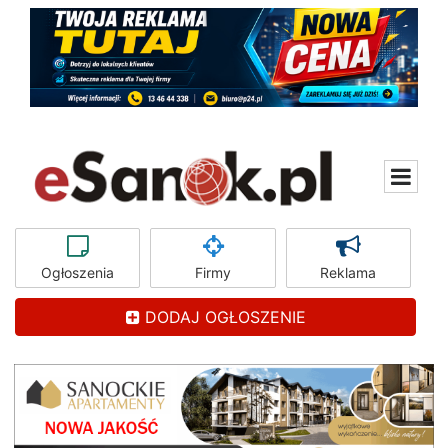
Ogłoszenia
Firmy
Reklama
DODAJ OGŁOSZENIE