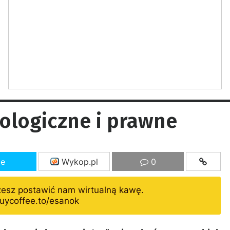
logiczne i prawne
ze
Wykop.pl
0
żesz postawić nam wirtualną kawę.
uycoffee.to/esanok