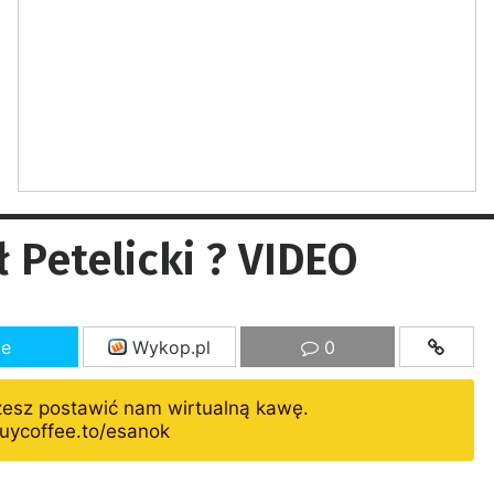
 Petelicki ? VIDEO
ze
Wykop.pl
0
żesz postawić nam wirtualną kawę.
uycoffee.to/esanok