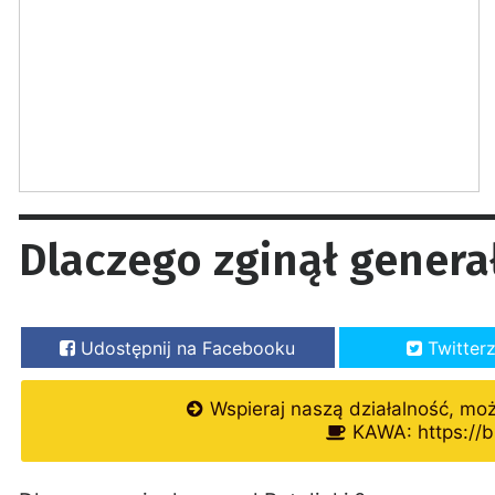
Dlaczego zginął generał
Udostępnij na Facebooku
Twitter
Wspieraj naszą działalność, mo
KAWA: https://b