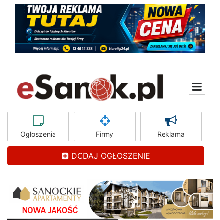
Ogłoszenia
Firmy
Reklama
DODAJ OGŁOSZENIE