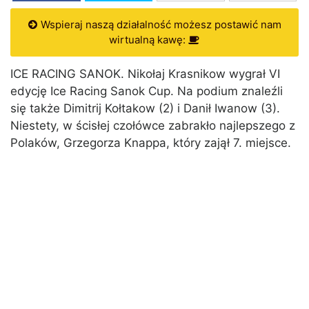
Wspieraj naszą działalność możesz postawić nam
wirtualną kawę:
ICE RACING SANOK. Nikołaj Krasnikow wygrał VI
edycję Ice Racing Sanok Cup. Na podium znaleźli
się także Dimitrij Kołtakow (2) i Danił Iwanow (3).
Niestety, w ścisłej czołówce zabrakło najlepszego z
Polaków, Grzegorza Knappa, który zajął 7. miejsce.