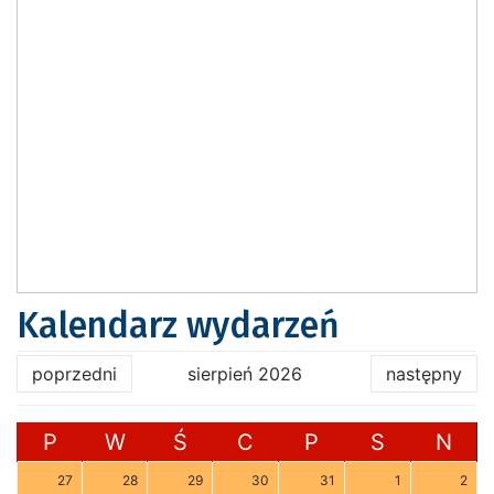
Kalendarz wydarzeń
poprzedni
sierpień 2026
następny
P
W
Ś
C
P
S
N
27
28
29
30
31
1
2