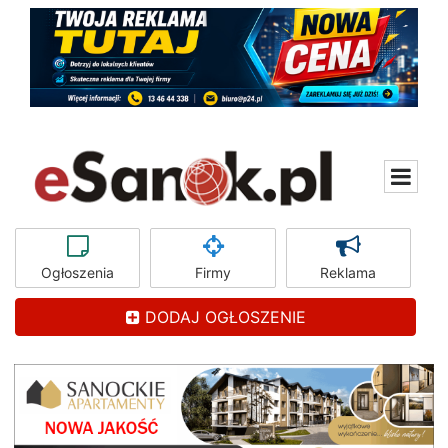
Ogłoszenia
Firmy
Reklama
DODAJ OGŁOSZENIE