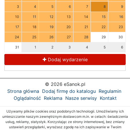
3
4
5
6
7
8
9
10
11
12
13
14
15
16
17
18
19
20
21
22
23
24
25
26
27
28
29
30
31
1
2
3
4
5
6
Dodaj wydarzenie
© 2026 eSanok.pl
Strona główna
Dodaj firmę do katalogu
Regulamin
Oglądalność
Reklama
Nasze serwisy
Kontakt
Używamy plików cookies oraz podobnych technologii. Umożliwiamy ich
umieszczanie naszym zewnętrznym dostawcom m.in. w celach: świadczenia
usług, reklamy, statystyk. Korzystając ze strony internetowej, bez zmiany
ustawień przeglądarki, wyrażasz zgodę na ich zapisywanie w Twoim