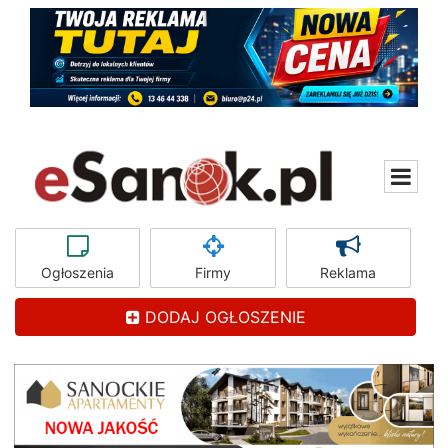
Ogłoszenia
Firmy
Reklama
DODAJ OGŁOSZENIE