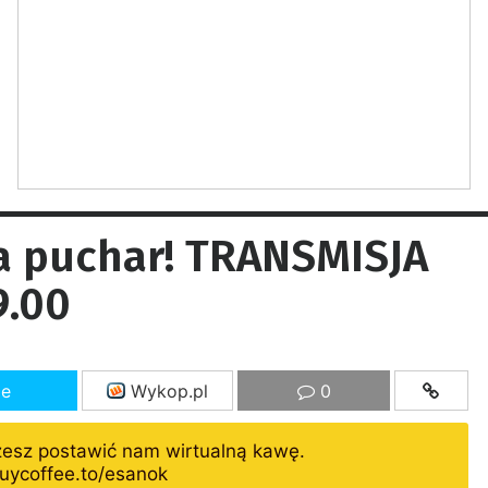
za puchar! TRANSMISJA
9.00
ze
Wykop.pl
0
żesz postawić nam wirtualną kawę.
uycoffee.to/esanok