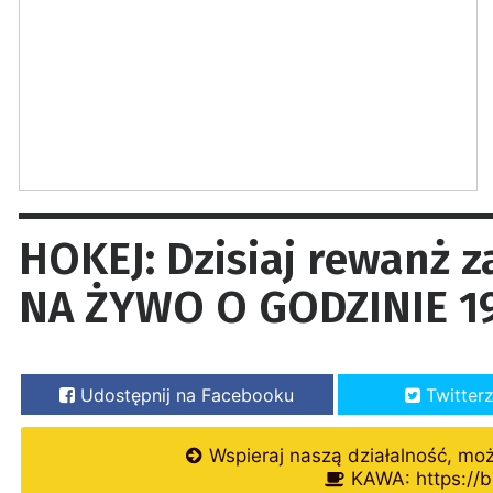
HOKEJ: Dzisiaj rewanż 
NA ŻYWO O GODZINIE 1
Udostępnij na Facebooku
Twitter
Wspieraj naszą działalność, mo
KAWA: https://b