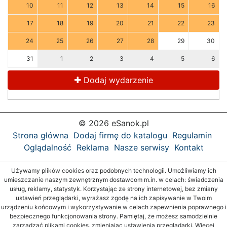
10
11
12
13
14
15
16
17
18
19
20
21
22
23
24
25
26
27
28
29
30
31
1
2
3
4
5
6
Dodaj wydarzenie
© 2026 eSanok.pl
Strona główna
Dodaj firmę do katalogu
Regulamin
Oglądalność
Reklama
Nasze serwisy
Kontakt
Używamy plików cookies oraz podobnych technologii. Umożliwiamy ich
umieszczanie naszym zewnętrznym dostawcom m.in. w celach: świadczenia
usług, reklamy, statystyk. Korzystając ze strony internetowej, bez zmiany
ustawień przeglądarki, wyrażasz zgodę na ich zapisywanie w Twoim
urządzeniu końcowym i wykorzystywanie w celach zapewnienia poprawnego i
bezpiecznego funkcjonowania strony. Pamiętaj, że możesz samodzielnie
zarządzać plikami cookies, zmieniając ustawienia przeglądarki. Więcej