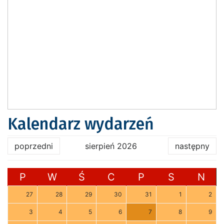
Kalendarz wydarzeń
poprzedni
sierpień 2026
następny
P
W
Ś
C
P
S
N
27
28
29
30
31
1
2
3
4
5
6
7
8
9