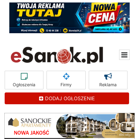
Ogłoszenia
Firmy
Reklama
DODAJ OGŁOSZENIE