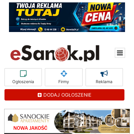
Ogłoszenia
Firmy
Reklama
DODAJ OGŁOSZENIE