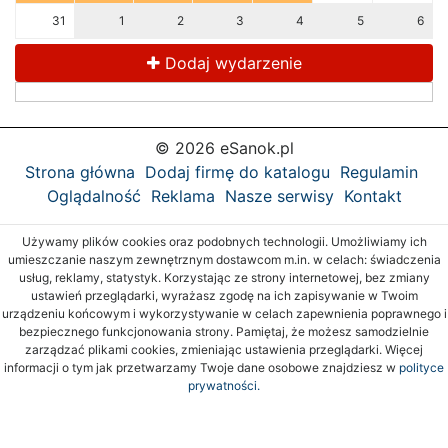
31
1
2
3
4
5
6
Dodaj wydarzenie
© 2026 eSanok.pl
Strona główna
Dodaj firmę do katalogu
Regulamin
Oglądalność
Reklama
Nasze serwisy
Kontakt
Używamy plików cookies oraz podobnych technologii. Umożliwiamy ich
umieszczanie naszym zewnętrznym dostawcom m.in. w celach: świadczenia
usług, reklamy, statystyk. Korzystając ze strony internetowej, bez zmiany
ustawień przeglądarki, wyrażasz zgodę na ich zapisywanie w Twoim
urządzeniu końcowym i wykorzystywanie w celach zapewnienia poprawnego i
bezpiecznego funkcjonowania strony. Pamiętaj, że możesz samodzielnie
zarządzać plikami cookies, zmieniając ustawienia przeglądarki. Więcej
informacji o tym jak przetwarzamy Twoje dane osobowe znajdziesz w
polityce
prywatności.