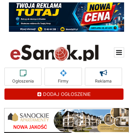
Ogłoszenia
Firmy
Reklama
DODAJ OGŁOSZENIE