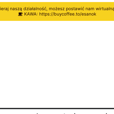
eraj naszą działalność, możesz postawić nam wirtualn
KAWA: https://buycoffee.to/esanok