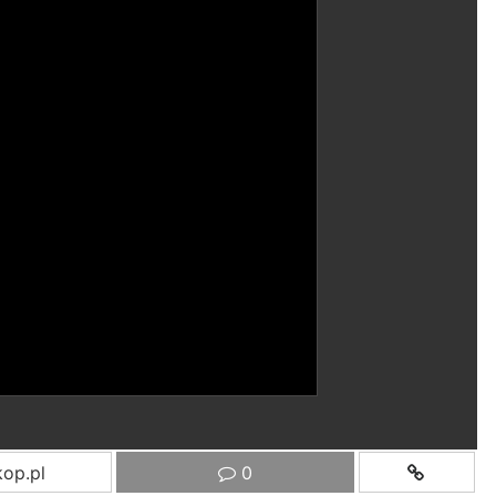
op.pl
0