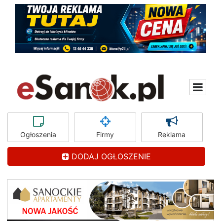
Ogłoszenia
Firmy
Reklama
DODAJ OGŁOSZENIE