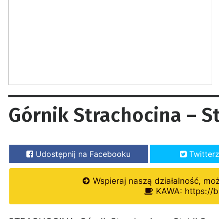
Górnik Strachocina – St
Udostępnij na Facebooku
Twitter
Wspieraj naszą działalność, mo
KAWA: https://b