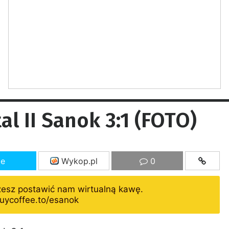
al II Sanok 3:1 (FOTO)
ze
Wykop.pl
0
żesz postawić nam wirtualną kawę.
uycoffee.to/esanok