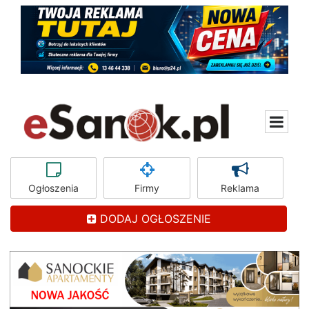
Ogłoszenia
Firmy
Reklama
DODAJ OGŁOSZENIE