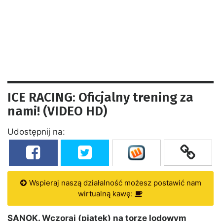
ICE RACING: Oficjalny trening za
nami! (VIDEO HD)
Udostępnij na:
Wspieraj naszą działalność możesz postawić nam
wirtualną kawę:
SANOK. Wczoraj (piątek) na torze lodowym