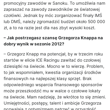
promocyjny zawodów w Sanoku. To umożliwia nam
zapraszać na zawody zawodników ze światowej
czołówki. Jednak by móc zorganizować finały IMŚ
lub DMŚ, należy zgromadzić budżet około 500 000
zł, a to na razie jest dla nas zbyt wysoki koszt.
– Jak postrzegasz szansę Grzegorza Knappa na
dobry wynik w sezonie 2012?
– Grzegorz Knapp ma potencjał, by w trzecim roku
startów w elicie ICE Racingu zawitać do czołowej
dziesiątki na świecie. Mocno w to wierzę. Problem,
to jak wspomniałem, kwestia organizacji środków
finansowych na najlepszej klasy sprzęt. Brak
odpowiedniego wsparcia finansowego sponsorów
może przeszkodzić mu w walce o czołowe lokaty
na świecie. Mam nadzieję, że wkrótce to się zmieni.
Umiejętności, postępy, talent i ambicje Grzegorza
pozwalają z optymizmem patrzeć w przyszłość.