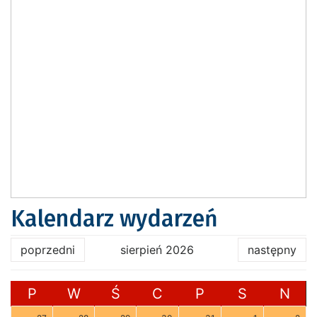
Kalendarz wydarzeń
poprzedni
sierpień 2026
następny
P
W
Ś
C
P
S
N