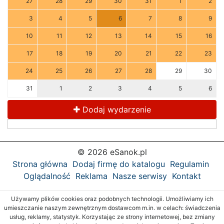
27
28
29
30
31
1
2
3
4
5
6
7
8
9
10
11
12
13
14
15
16
17
18
19
20
21
22
23
24
25
26
27
28
29
30
31
1
2
3
4
5
6
Dodaj wydarzenie
© 2026 eSanok.pl
Strona główna
Dodaj firmę do katalogu
Regulamin
Oglądalność
Reklama
Nasze serwisy
Kontakt
Używamy plików cookies oraz podobnych technologii. Umożliwiamy ich
umieszczanie naszym zewnętrznym dostawcom m.in. w celach: świadczenia
usług, reklamy, statystyk. Korzystając ze strony internetowej, bez zmiany