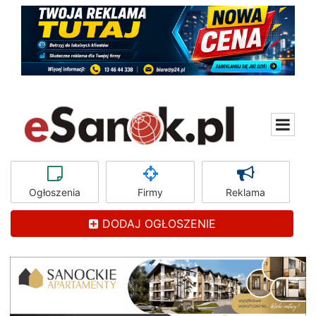
Ogłoszenia
Firmy
Reklama
DODAJ OGŁOSZENIE