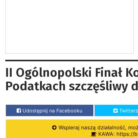
II Ogólnopolski Finał 
Podatkach szczęśliwy d
Udostępnij na Facebooku
Twitter
Wspieraj naszą działalność, mo
KAWA: https://b