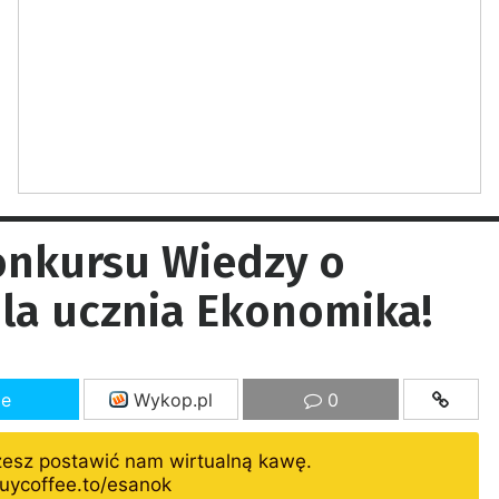
Konkursu Wiedzy o
la ucznia Ekonomika!
ze
Wykop.pl
0
żesz postawić nam wirtualną kawę.
uycoffee.to/esanok