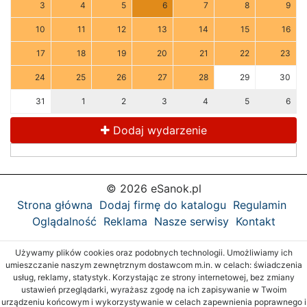
3
4
5
6
7
8
9
10
11
12
13
14
15
16
17
18
19
20
21
22
23
24
25
26
27
28
29
30
31
1
2
3
4
5
6
Dodaj wydarzenie
© 2026 eSanok.pl
Strona główna
Dodaj firmę do katalogu
Regulamin
Oglądalność
Reklama
Nasze serwisy
Kontakt
Używamy plików cookies oraz podobnych technologii. Umożliwiamy ich
umieszczanie naszym zewnętrznym dostawcom m.in. w celach: świadczenia
usług, reklamy, statystyk. Korzystając ze strony internetowej, bez zmiany
ustawień przeglądarki, wyrażasz zgodę na ich zapisywanie w Twoim
urządzeniu końcowym i wykorzystywanie w celach zapewnienia poprawnego i