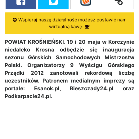
Wspieraj naszą działalność możesz postawić nam
wirtualną kawę:
POWIAT KROŚNIEŃSKI. 19 i 20 maja w Korczynie
niedaleko Krosna odbędzie się inauguracja
sezonu Górskich Samochodowych Mistrzostw
Polski. Organizatorzy 9 Wyścigu Górskiego
Prządki 2012 zanotowali rekordową liczbę
uczestników. Patronem medialnym imprezy są
portale: Esanok.pl, Bieszczady24.pl oraz
Podkarpacie24.pl.