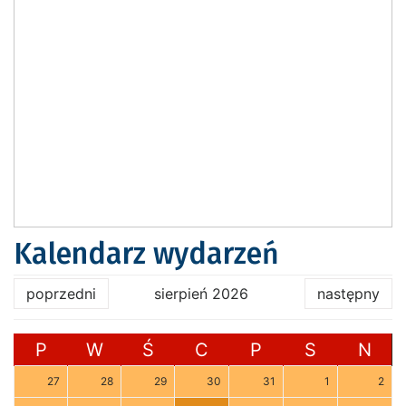
Kalendarz wydarzeń
poprzedni
sierpień 2026
następny
P
W
Ś
C
P
S
N
27
28
29
30
31
1
2