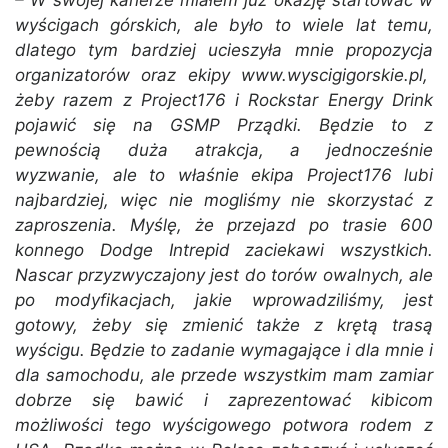
– W swojej karierze miałem już okazję startować w
wyścigach górskich, ale było to wiele lat temu,
dlatego tym bardziej ucieszyła mnie propozycja
organizatorów oraz ekipy www.wyscigigorskie.pl,
żeby razem z Project176 i Rockstar Energy Drink
pojawić się na GSMP Prządki. Będzie to z
pewnością duża atrakcja, a jednocześnie
wyzwanie, ale to właśnie ekipa Project176 lubi
najbardziej, więc nie mogliśmy nie skorzystać z
zaproszenia. Myślę, że przejazd po trasie 600
konnego Dodge Intrepid zaciekawi wszystkich.
Nascar przyzwyczajony jest do torów owalnych, ale
po modyfikacjach, jakie wprowadziliśmy, jest
gotowy, żeby się zmienić także z krętą trasą
wyścigu. Będzie to zadanie wymagające i dla mnie i
dla samochodu, ale przede wszystkim mam zamiar
dobrze się bawić i zaprezentować kibicom
możliwości tego wyścigowego potwora rodem z