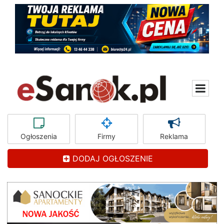
Ogłoszenia
Firmy
Reklama
DODAJ OGŁOSZENIE