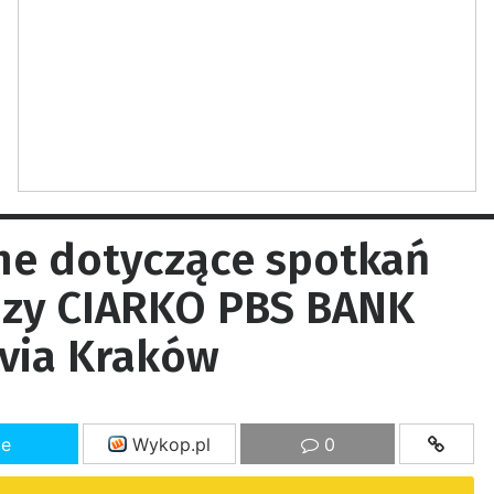
ne dotyczące spotkań
dzy CIARKO PBS BANK
via Kraków
ze
Wykop.pl
0