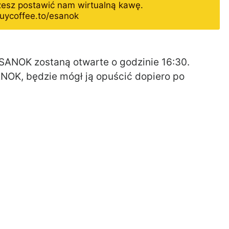
żesz postawić nam wirtualną kawę.
uycoffee.to/esanok
SANOK zostaną otwarte o godzinie 16:30.
NOK, będzie mógł ją opuścić dopiero po