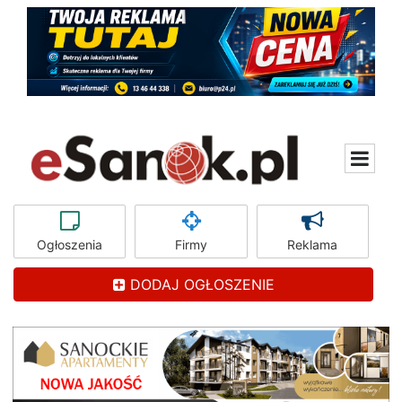
Ogłoszenia
Firmy
Reklama
DODAJ OGŁOSZENIE