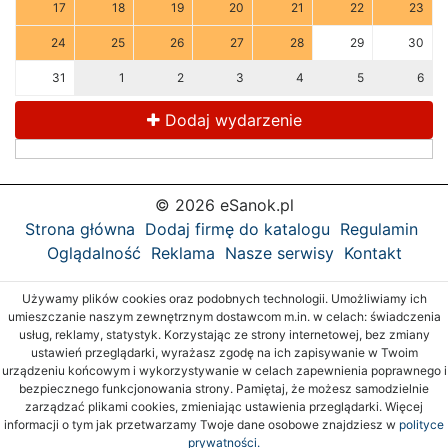
17
18
19
20
21
22
23
24
25
26
27
28
29
30
31
1
2
3
4
5
6
Dodaj wydarzenie
© 2026 eSanok.pl
Strona główna
Dodaj firmę do katalogu
Regulamin
Oglądalność
Reklama
Nasze serwisy
Kontakt
Używamy plików cookies oraz podobnych technologii. Umożliwiamy ich
umieszczanie naszym zewnętrznym dostawcom m.in. w celach: świadczenia
usług, reklamy, statystyk. Korzystając ze strony internetowej, bez zmiany
ustawień przeglądarki, wyrażasz zgodę na ich zapisywanie w Twoim
urządzeniu końcowym i wykorzystywanie w celach zapewnienia poprawnego i
bezpiecznego funkcjonowania strony. Pamiętaj, że możesz samodzielnie
zarządzać plikami cookies, zmieniając ustawienia przeglądarki. Więcej
informacji o tym jak przetwarzamy Twoje dane osobowe znajdziesz w
polityce
prywatności.