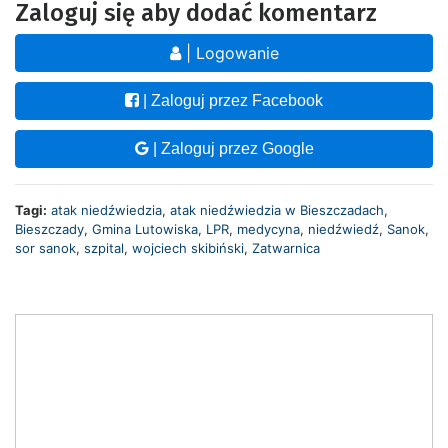
Zaloguj się aby dodać komentarz
| Logowanie
| Zaloguj przez Facebook
| Zaloguj przez Google
Tagi:
atak niedźwiedzia
,
atak niedźwiedzia w Bieszczadach
,
Bieszczady
,
Gmina Lutowiska
,
LPR
,
medycyna
,
niedźwiedź
,
Sanok
,
sor sanok
,
szpital
,
wojciech skibiński
,
Zatwarnica