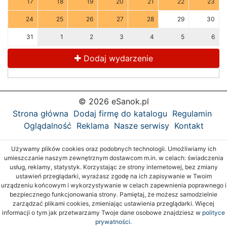
17
18
19
20
21
22
23
24
25
26
27
28
29
30
31
1
2
3
4
5
6
Dodaj wydarzenie
© 2026 eSanok.pl
Strona główna
Dodaj firmę do katalogu
Regulamin
Oglądalność
Reklama
Nasze serwisy
Kontakt
Używamy plików cookies oraz podobnych technologii. Umożliwiamy ich
umieszczanie naszym zewnętrznym dostawcom m.in. w celach: świadczenia
usług, reklamy, statystyk. Korzystając ze strony internetowej, bez zmiany
ustawień przeglądarki, wyrażasz zgodę na ich zapisywanie w Twoim
urządzeniu końcowym i wykorzystywanie w celach zapewnienia poprawnego i
bezpiecznego funkcjonowania strony. Pamiętaj, że możesz samodzielnie
zarządzać plikami cookies, zmieniając ustawienia przeglądarki. Więcej
informacji o tym jak przetwarzamy Twoje dane osobowe znajdziesz w
polityce
prywatności.