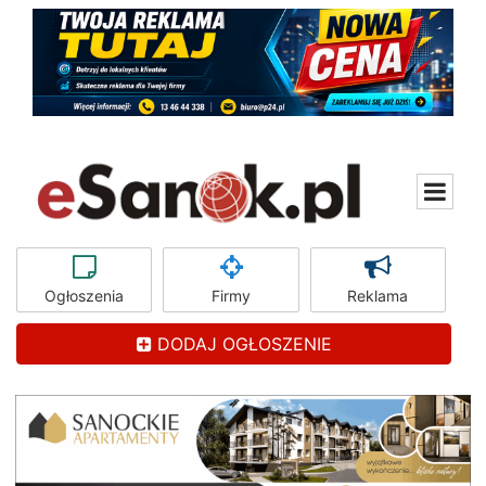
Ogłoszenia
Firmy
Reklama
DODAJ OGŁOSZENIE