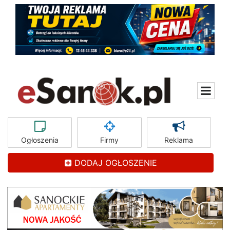
Ogłoszenia
Firmy
Reklama
DODAJ OGŁOSZENIE