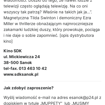
wiadomości. Doszło do tego, że nawet ludzie z
telewizji często oglądają telewizję. Na co oni
wszyscy tak patrzą? Właśnie na takich jak ja…”.
Magnetyczna Tilda Swinton i demoniczny Ezra
Miller w thrillerze obnażającym najmroczniejsze
zakamarki ludzkiej duszy, który prowokuje, pociąga
i nie daje o sobie zapomnieć. [opis dystrybutora
kino]
Kino SDK
ul. Mickiewicza 24
38-500 Sanok
tel-fax. 013 463 10 42
www.sdksanok.pl
Jak zdobyć zaproszenie?
Wyślij wiadomość e-mail na adres esanok@p24.pl z
dopiskiem w tytule „MUPPETY” lub „MUSIMY