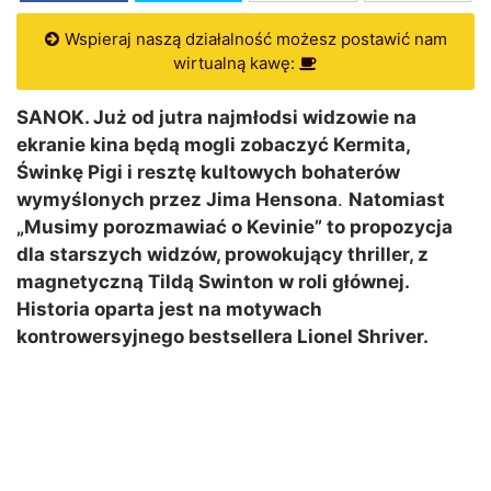
Wspieraj naszą działalność możesz postawić nam
wirtualną kawę:
SANOK. Już od jutra najmłodsi widzowie na
ekranie kina będą mogli zobaczyć Kermita,
Świnkę Pigi i resztę kultowych bohaterów
wymyślonych przez Jima Hensona
.
Natomiast
„Musimy porozmawiać o Kevinie” to propozycja
dla starszych widzów, prowokujący thriller, z
magnetyczną Tildą Swinton w roli głównej.
Historia oparta jest na motywach
kontrowersyjnego bestsellera Lionel Shriver.