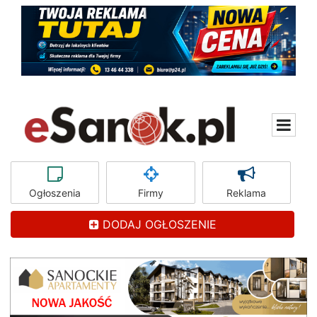
Ogłoszenia
Firmy
Reklama
DODAJ OGŁOSZENIE