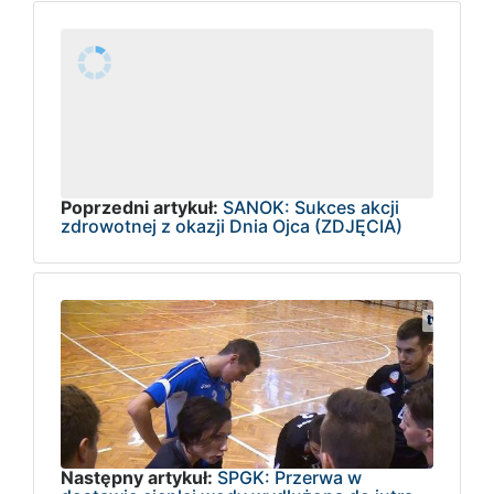
Poprzedni artykuł:
SANOK: Sukces akcji
zdrowotnej z okazji Dnia Ojca (ZDJĘCIA)
Następny artykuł:
SPGK: Przerwa w