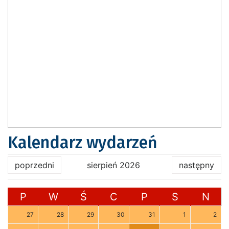
Kalendarz wydarzeń
poprzedni
sierpień 2026
następny
P
W
Ś
C
P
S
N
27
28
29
30
31
1
2