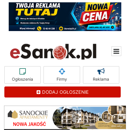
Ogłoszenia
Firmy
Reklama
DODAJ OGŁOSZENIE