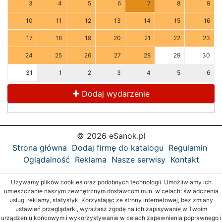
3
4
5
6
7
8
9
10
11
12
13
14
15
16
17
18
19
20
21
22
23
24
25
26
27
28
29
30
31
1
2
3
4
5
6
Dodaj wydarzenie
© 2026 eSanok.pl
Strona główna
Dodaj firmę do katalogu
Regulamin
Oglądalność
Reklama
Nasze serwisy
Kontakt
Używamy plików cookies oraz podobnych technologii. Umożliwiamy ich
umieszczanie naszym zewnętrznym dostawcom m.in. w celach: świadczenia
usług, reklamy, statystyk. Korzystając ze strony internetowej, bez zmiany
ustawień przeglądarki, wyrażasz zgodę na ich zapisywanie w Twoim
urządzeniu końcowym i wykorzystywanie w celach zapewnienia poprawnego i