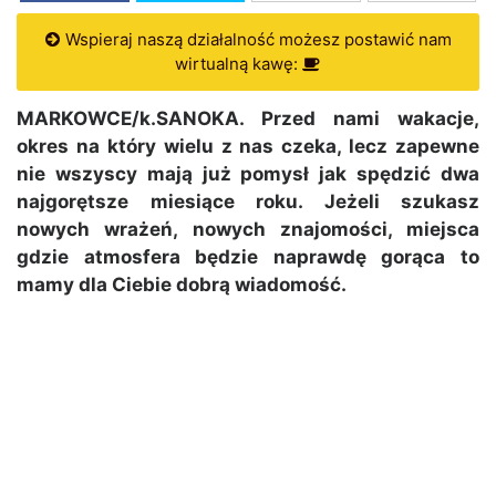
Wspieraj naszą działalność możesz postawić nam
wirtualną kawę:
MARKOWCE/k.SANOKA. Przed nami wakacje,
okres na który wielu z nas czeka, lecz zapewne
nie wszyscy mają już pomysł jak spędzić dwa
najgorętsze miesiące roku. Jeżeli szukasz
nowych wrażeń, nowych znajomości, miejsca
gdzie atmosfera będzie naprawdę gorąca to
mamy dla Ciebie dobrą wiadomość.