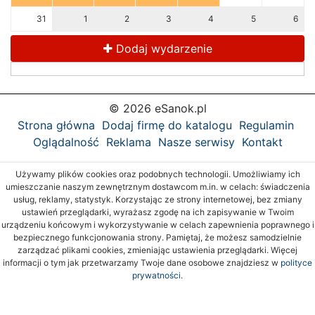
31
1
2
3
4
5
6
Dodaj wydarzenie
© 2026 eSanok.pl
Strona główna
Dodaj firmę do katalogu
Regulamin
Oglądalność
Reklama
Nasze serwisy
Kontakt
Używamy plików cookies oraz podobnych technologii. Umożliwiamy ich
umieszczanie naszym zewnętrznym dostawcom m.in. w celach: świadczenia
usług, reklamy, statystyk. Korzystając ze strony internetowej, bez zmiany
ustawień przeglądarki, wyrażasz zgodę na ich zapisywanie w Twoim
urządzeniu końcowym i wykorzystywanie w celach zapewnienia poprawnego i
bezpiecznego funkcjonowania strony. Pamiętaj, że możesz samodzielnie
zarządzać plikami cookies, zmieniając ustawienia przeglądarki. Więcej
informacji o tym jak przetwarzamy Twoje dane osobowe znajdziesz w
polityce
prywatności.