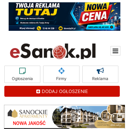
Ogłoszenia
Firmy
Reklama
DODAJ OGŁOSZENIE