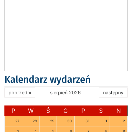
Kalendarz wydarzeń
poprzedni
sierpień 2026
następny
P
W
Ś
C
P
S
N
27
28
29
30
31
1
2
3
4
5
6
7
8
9