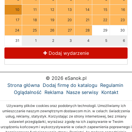
10
11
12
13
14
15
16
17
18
19
20
21
22
23
24
25
26
27
28
29
30
31
1
2
3
4
5
6
Dodaj wydarzenie
© 2026 eSanok.pl
Strona główna
Dodaj firmę do katalogu
Regulamin
Oglądalność
Reklama
Nasze serwisy
Kontakt
Używamy plików cookies oraz podobnych technologii. Umożliwiamy ich
umieszczanie naszym zewnętrznym dostawcom m.in. w celach: świadczenia
usług, reklamy, statystyk. Korzystając ze strony internetowej, bez zmiany
ustawień przeglądarki, wyrażasz zgodę na ich zapisywanie w Twoim
urządzeniu końcowym i wykorzystywanie w celach zapewnienia poprawnego i