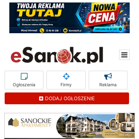
Ogłoszenia
Firmy
Reklama
DODAJ OGŁOSZENIE