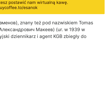
żesz postawić nam wirtualną kawę.
uycoffee.to/esanok
зменов), znany też pod nazwiskiem Tomas
 Александрович Макеев) (ur. w 1939 w
yjski dziennikarz i agent KGB zbiegły do