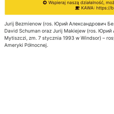
Wspieraj naszą działalność, mo
KAWA: https://b
Jurij Bezmienow (ros. Юрий Александрович Бе
David Schuman oraz Jurij Makiejew (ros. Юрий
Mytiszczi, zm. 7 stycznia 1993 w Windsor) – ros
Ameryki Północnej.