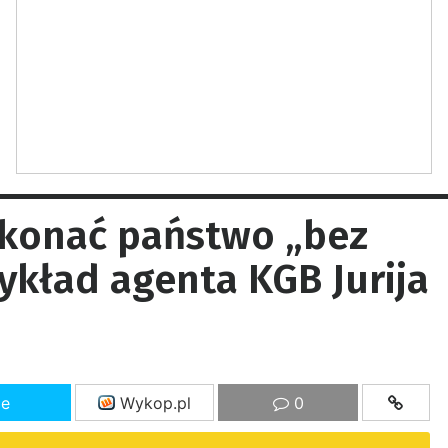
konać państwo „bez
ykład agenta KGB Jurija
ze
Wykop.pl
0