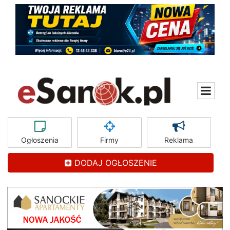
Ogłoszenia
Firmy
Reklama
DODAJ OGŁOSZENIE