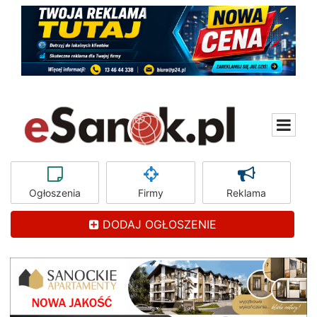
Ogłoszenia
Firmy
Reklama
DODAJ OGŁOSZENIE