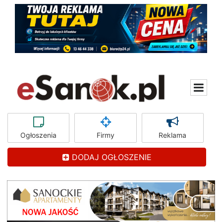
Ogłoszenia
Firmy
Reklama
DODAJ OGŁOSZENIE