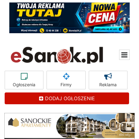
Ogłoszenia
Firmy
Reklama
DODAJ OGŁOSZENIE