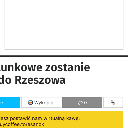
tunkowe zostanie
 do Rzeszowa
ze
Wykop.pl
0
żesz postawić nam wirtualną kawę.
uycoffee.to/esanok