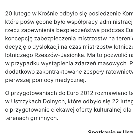
20 lutego w Krośnie odbyło się posiedzenie K
które poświęcone było współpracy administracji
rzecz zapewnienia bezpieczeństwa podczas Eu
koncepcję zabezpieczenia mistrzostw na tereni
decyzję o dyslokacji na czas mistrzostw lotni
lotniczego Rzeszów-Jasionka. Ma to pozwolić n
w przypadku wystąpienia zdarzeń masowych. Po
dodatkowo zakontraktowane zespoły ratownict
pierwszej pomocy medycznej.
O przygotowaniach do Euro 2012 rozmawiano t
w Ustrzykach Dolnych, które odbyło się 22 lu
o przygotowanie ciekawej oferty kulturalnej dla
terenach gminnych.
Spotkanie w Us