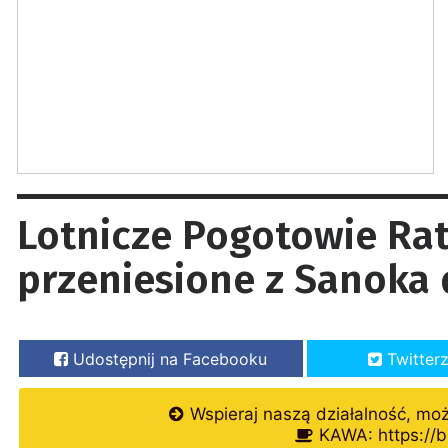
Lotnicze Pogotowie Ra
przeniesione z Sanoka
Udostępnij na Facebooku
Twitter
Wspieraj naszą działalność, mo
KAWA: https://b