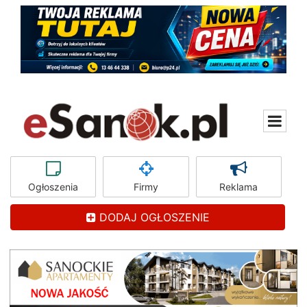
Ogłoszenia
Firmy
Reklama
DODAJ OGŁOSZENIE