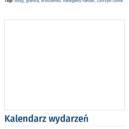
Tagi:
bosg
,
granica
,
krościenko
,
nielegalny handel
,
Ustrzyki Dolne
Kalendarz wydarzeń