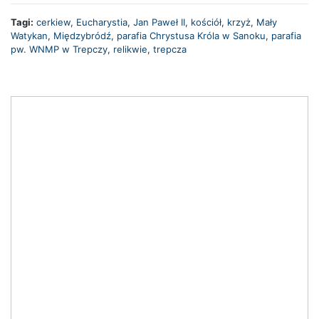
Tagi:
cerkiew
,
Eucharystia
,
Jan Paweł II
,
kościół
,
krzyż
,
Mały
Watykan
,
Międzybródź
,
parafia Chrystusa Króla w Sanoku
,
parafia
pw. WNMP w Trepczy
,
relikwie
,
trepcza