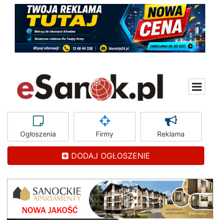
Ogłoszenia
Firmy
Reklama
DODAJ OGŁOSZENIE