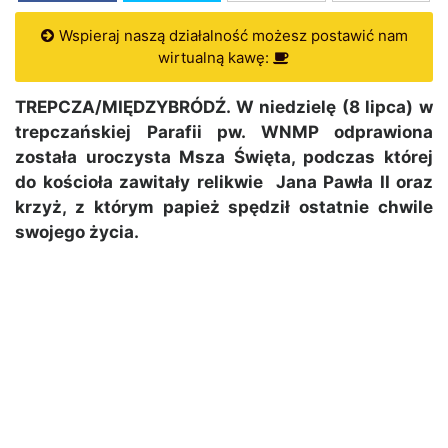
Wspieraj naszą działalność możesz postawić nam
wirtualną kawę:
TREPCZA/MIĘDZYBRÓDŹ. W niedzielę (8 lipca) w
trepczańskiej Parafii pw. WNMP odprawiona
została uroczysta Msza Święta, podczas której
do kościoła zawitały relikwie Jana Pawła II oraz
krzyż, z którym papież spędził ostatnie chwile
swojego życia.