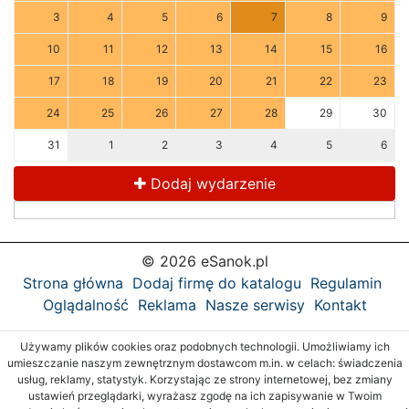
3
4
5
6
7
8
9
10
11
12
13
14
15
16
17
18
19
20
21
22
23
24
25
26
27
28
29
30
31
1
2
3
4
5
6
Dodaj wydarzenie
© 2026 eSanok.pl
Strona główna
Dodaj firmę do katalogu
Regulamin
Oglądalność
Reklama
Nasze serwisy
Kontakt
Używamy plików cookies oraz podobnych technologii. Umożliwiamy ich
umieszczanie naszym zewnętrznym dostawcom m.in. w celach: świadczenia
usług, reklamy, statystyk. Korzystając ze strony internetowej, bez zmiany
ustawień przeglądarki, wyrażasz zgodę na ich zapisywanie w Twoim