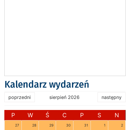
Kalendarz wydarzeń
poprzedni
sierpień 2026
następny
P
W
Ś
C
P
S
N
27
28
29
30
31
1
2