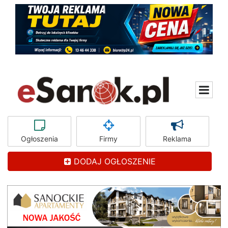
Ogłoszenia
Firmy
Reklama
DODAJ OGŁOSZENIE