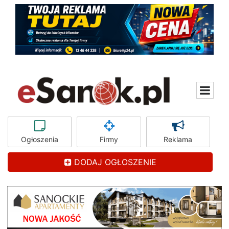
Ogłoszenia
Firmy
Reklama
DODAJ OGŁOSZENIE