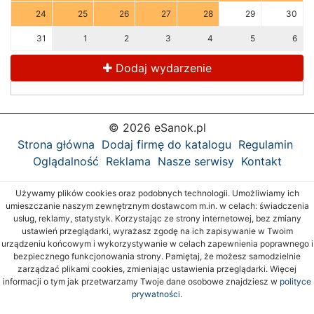
24
25
26
27
28
29
30
31
1
2
3
4
5
6
Dodaj wydarzenie
© 2026 eSanok.pl
Strona główna
Dodaj firmę do katalogu
Regulamin
Oglądalność
Reklama
Nasze serwisy
Kontakt
Używamy plików cookies oraz podobnych technologii. Umożliwiamy ich
umieszczanie naszym zewnętrznym dostawcom m.in. w celach: świadczenia
usług, reklamy, statystyk. Korzystając ze strony internetowej, bez zmiany
ustawień przeglądarki, wyrażasz zgodę na ich zapisywanie w Twoim
urządzeniu końcowym i wykorzystywanie w celach zapewnienia poprawnego i
bezpiecznego funkcjonowania strony. Pamiętaj, że możesz samodzielnie
zarządzać plikami cookies, zmieniając ustawienia przeglądarki. Więcej
informacji o tym jak przetwarzamy Twoje dane osobowe znajdziesz w
polityce
prywatności.