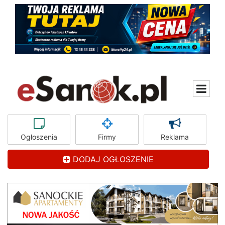
Ogłoszenia
Firmy
Reklama
DODAJ OGŁOSZENIE