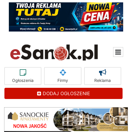
Ogłoszenia
Firmy
Reklama
DODAJ OGŁOSZENIE