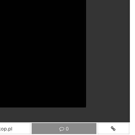
op.pl
0