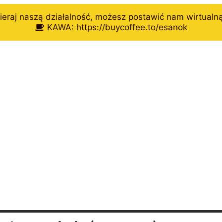
eraj naszą działalność, możesz postawić nam wirtualn
KAWA: https://buycoffee.to/esanok