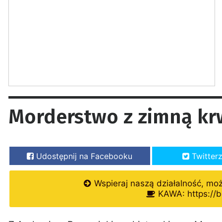
Morderstwo z zimną kr
Udostępnij na Facebooku
Twitter
Wspieraj naszą działalność, mo
KAWA: https://b