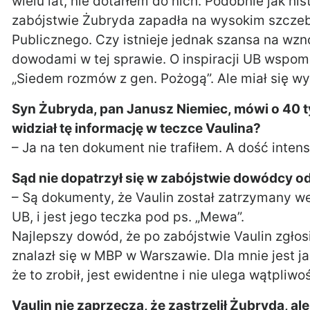
wielu lat, nie dotarłem do nich. Podobnie jak hi
zabójstwie Żubryda zapadła na wysokim szczeb
Publicznego. Czy istnieje jednak szansa na wz
dowodami w tej sprawie. O inspiracji UB wspom
„Siedem rozmów z gen. Pożogą”. Ale miał się wy
Syn Żubryda, pan Janusz Niemiec, mówi o 40 t
widział tę informację w teczce Vaulina?
– Ja na ten dokument nie trafiłem. A dość inte
Sąd nie dopatrzył się w zabójstwie dowódcy od
– Są dokumenty, że Vaulin został zatrzymany 
UB, i jest jego teczka pod ps. „Mewa”.
Najlepszy dowód, że po zabójstwie Vaulin zgłos
znalazł się w MBP w Warszawie. Dla mnie jest ja
że to zrobił, jest ewidentne i nie ulega wątpliwoś
Vaulin nie zaprzecza, że zastrzelił Żubryda, a