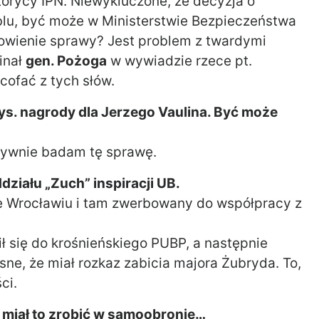
storycy IPN. Niewykluczone, że decyzja o
lu, być może w Ministerstwie Bezpieczeństwa
nowienie sprawy? Jest problem z twardymi
inał
gen. Pożoga
w wywiadzie rzece pt.
cofać z tych słów.
ys. nagrody dla Jerzego Vaulina. Być może
nsywnie badam tę sprawę.
działu „Zuch” inspiracji UB.
we Wrocławiu i tam zwerbowany do współpracy z
ił się do krośnieńskiego PUBP, a następnie
sne, że miał rozkaz zabicia majora Żubryda. To,
ci.
le miał to zrobić w samoobronie…