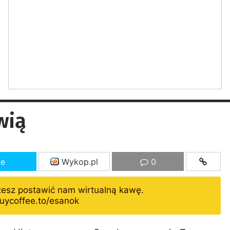
wią
ze
Wykop.pl
0
żesz postawić nam wirtualną kawę.
uycoffee.to/esanok