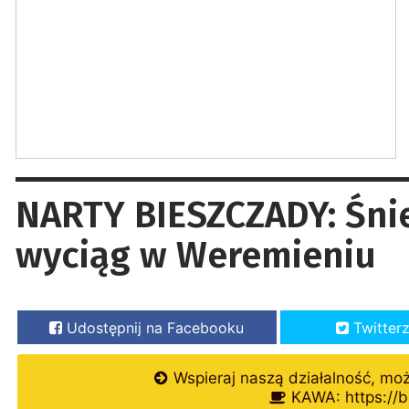
NARTY BIESZCZADY: Śni
wyciąg w Weremieniu
Udostępnij na Facebooku
Twitter
Wspieraj naszą działalność, mo
KAWA: https://b