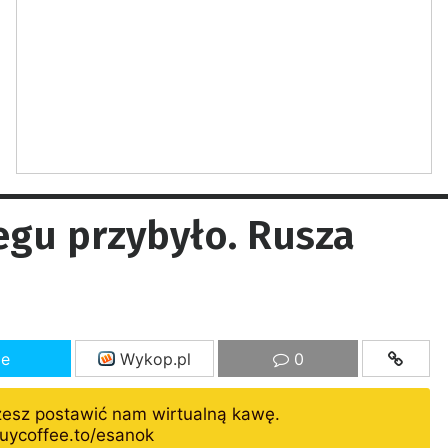
egu przybyło. Rusza
ze
Wykop.pl
0
żesz postawić nam wirtualną kawę.
uycoffee.to/esanok