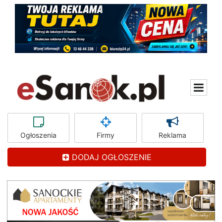
Ogłoszenia
Firmy
Reklama
DODAJ OGŁOSZENIE