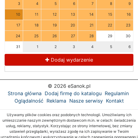
3
4
5
6
7
8
9
10
11
12
13
14
15
16
17
18
19
20
21
22
23
24
25
26
27
28
29
30
31
1
2
3
4
5
6
Dodaj wydarzenie
© 2026 eSanok.pl
Strona główna
Dodaj firmę do katalogu
Regulamin
Oglądalność
Reklama
Nasze serwisy
Kontakt
Używamy plików cookies oraz podobnych technologii. Umożliwiamy ich
umieszczanie naszym zewnętrznym dostawcom m.in. w celach: świadczenia
usług, reklamy, statystyk. Korzystając ze strony internetowej, bez zmiany
ustawień przeglądarki, wyrażasz zgodę na ich zapisywanie w Twoim
urządzeniu końcowym i wykorzystywanie w celach zapewnienia poprawnego i