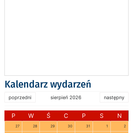
Kalendarz wydarzeń
poprzedni
sierpień 2026
następny
P
W
Ś
C
P
S
N
27
28
29
30
31
1
2