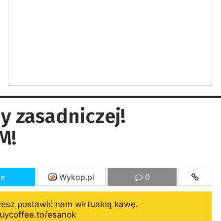
y zasadniczej!
M!
ze
Wykop.pl
0
żesz postawić nam wirtualną kawę.
uycoffee.to/esanok