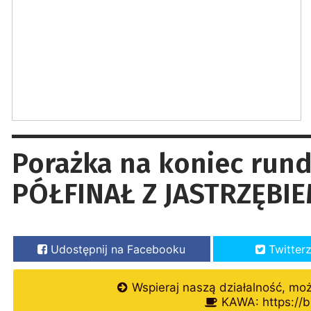
Porażka na koniec rund
PÓŁFINAŁ Z JASTRZĘBIE
Udostępnij na Facebooku
Twitter
Wspieraj naszą działalność, mo
KAWA: https://b