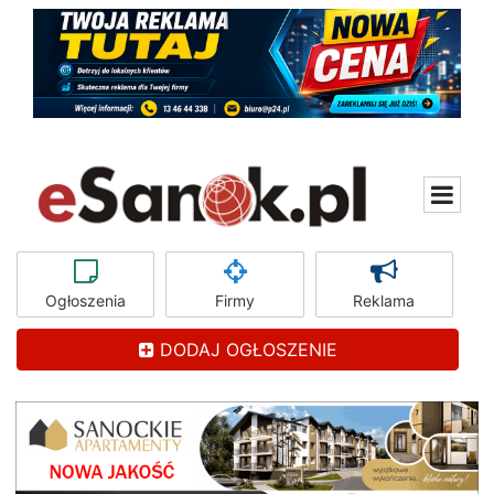
Ogłoszenia
Firmy
Reklama
DODAJ OGŁOSZENIE