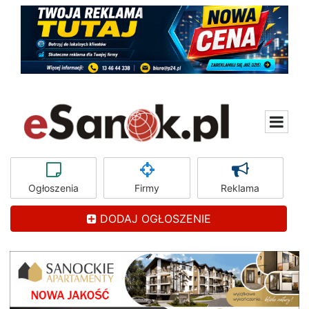
Ogłoszenia
Firmy
Reklama
DODAJ OGŁOSZENIE