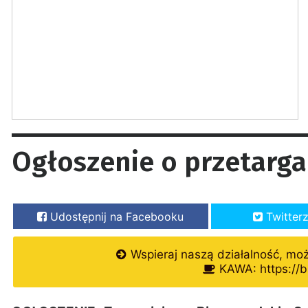
Ogłoszenie o przetarg
Udostępnij na Facebooku
Twitter
Wspieraj naszą działalność, mo
KAWA: https://b