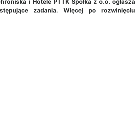
roniska i Hotele PTTK Spółka z o.o. ogłasza
stępujące zadania. Więcej po rozwinięciu