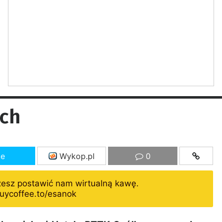
ach
ze
Wykop.pl
0
żesz postawić nam wirtualną kawę.
uycoffee.to/esanok