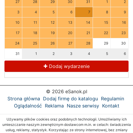
27
28
29
30
31
1
2
3
4
5
6
7
8
9
10
11
12
13
14
15
16
17
18
19
20
21
22
23
24
25
26
27
28
29
30
31
1
2
3
4
5
6
Dodaj wydarzenie
© 2026 eSanok.pl
Strona główna
Dodaj firmę do katalogu
Regulamin
Oglądalność
Reklama
Nasze serwisy
Kontakt
Używamy plików cookies oraz podobnych technologii. Umożliwiamy ich
umieszczanie naszym zewnętrznym dostawcom m.in. w celach: świadczenia
usług, reklamy, statystyk. Korzystając ze strony internetowej, bez zmiany