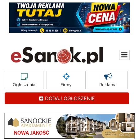
Ogłoszenia
Firmy
Reklama
DODAJ OGŁOSZENIE