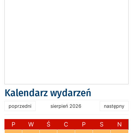
Kalendarz wydarzeń
poprzedni
sierpień 2026
następny
P
W
Ś
C
P
S
N